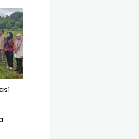
asi
a