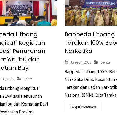
peda Litbang
Bappeda Litbang 
gikuti Kegiatan
Tarakan 100% Beb
luasi Penurunan
Narkotika
atian Ibu dan
June 24, 2026
Berita
atian Bayi
Bappeda Litbang 100 % Beb
 26, 2026
Berita
Narkotika Dinas Kesehatan 
Tarakan dan Badan Narkoti
a Litbang Mengikuti
Nasional (BNN) Kota Tarakan
an Evaluasi Penurunan
an Ibu dan Kematian Bayi
Lanjut Membaca
Kesehatan Provinsi