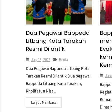
Dua Pegawai Bappeda
Bap
Litbang Kota Tarakan
men
Resmi Dilantik
Eva
kem
July 13, 2026
Berita
Kem
Dua Pegawai Bappeda Litbang Kota
Tarakan Resmi Dilantik Dua pegawai
June
Bappeda Litbang Kota Tarakan,
Bapped
Kholifatun Nisa...
Kegiat
Kemati
Lanjut Membaca
Dinas 