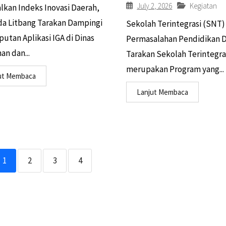
July 2, 2026
Kegiatan
lkan Indeks Inovasi Daerah,
a Litbang Tarakan Dampingi
Sekolah Terintegrasi (SNT) 
utan Aplikasi IGA di Dinas
Permasalahan Pendidikan D
an dan...
Tarakan Sekolah Terintegra
merupakan Program yang...
ut Membaca
Lanjut Membaca
1
2
3
4