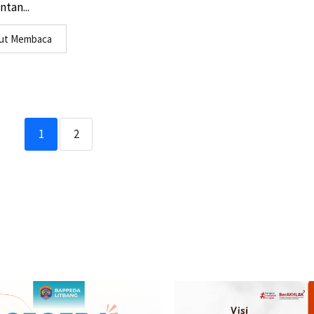
tan...
jut Membaca
1
2