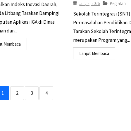
July 2, 2026
Kegiatan
lkan Indeks Inovasi Daerah,
a Litbang Tarakan Dampingi
Sekolah Terintegrasi (SNT) 
utan Aplikasi IGA di Dinas
Permasalahan Pendidikan D
an dan...
Tarakan Sekolah Terintegra
merupakan Program yang...
ut Membaca
Lanjut Membaca
1
2
3
4