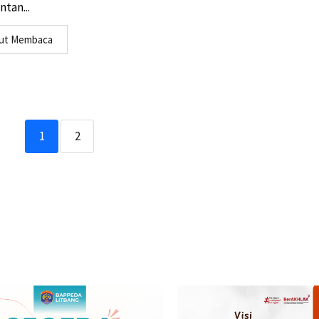
tan...
jut Membaca
1
2