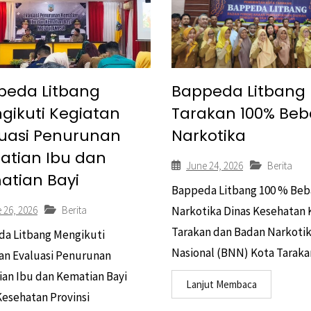
peda Litbang
Bappeda Litbang 
gikuti Kegiatan
Tarakan 100% Beb
luasi Penurunan
Narkotika
atian Ibu dan
June 24, 2026
Berita
atian Bayi
Bappeda Litbang 100 % Beb
 26, 2026
Berita
Narkotika Dinas Kesehatan 
Tarakan dan Badan Narkoti
a Litbang Mengikuti
Nasional (BNN) Kota Tarakan
an Evaluasi Penurunan
an Ibu dan Kematian Bayi
Lanjut Membaca
Kesehatan Provinsi