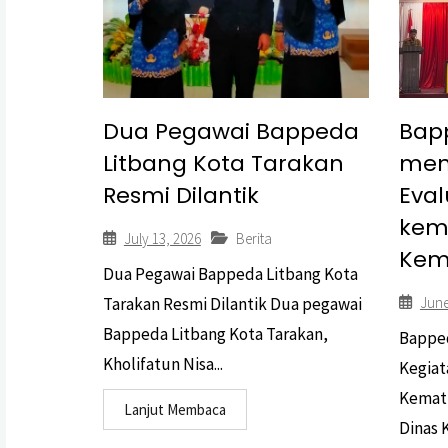
Dua Pegawai Bappeda
Bap
Litbang Kota Tarakan
men
Resmi Dilantik
Eva
kem
July 13, 2026
Berita
Kem
Dua Pegawai Bappeda Litbang Kota
Tarakan Resmi Dilantik Dua pegawai
June
Bappeda Litbang Kota Tarakan,
Bapped
Kholifatun Nisa...
Kegiat
Kemati
Lanjut Membaca
Dinas 