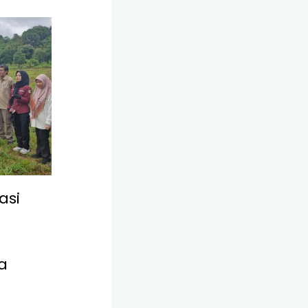
asi
a