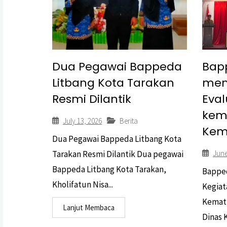
Dua Pegawai Bappeda
Bap
Litbang Kota Tarakan
men
Resmi Dilantik
Eva
kem
July 13, 2026
Berita
Kem
Dua Pegawai Bappeda Litbang Kota
Tarakan Resmi Dilantik Dua pegawai
June
Bappeda Litbang Kota Tarakan,
Bapped
Kholifatun Nisa...
Kegiat
Kemati
Lanjut Membaca
Dinas 