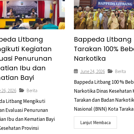
peda Litbang
Bappeda Litbang 
gikuti Kegiatan
Tarakan 100% Beb
luasi Penurunan
Narkotika
atian Ibu dan
June 24, 2026
Berita
atian Bayi
Bappeda Litbang 100 % Beb
 26, 2026
Berita
Narkotika Dinas Kesehatan 
Tarakan dan Badan Narkoti
a Litbang Mengikuti
Nasional (BNN) Kota Tarakan
an Evaluasi Penurunan
an Ibu dan Kematian Bayi
Lanjut Membaca
Kesehatan Provinsi