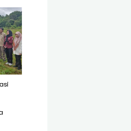
asi
a