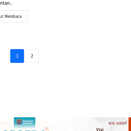
tan...
jut Membaca
1
2