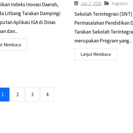
July 2, 2026
Kegiatan
lkan Indeks Inovasi Daerah,
a Litbang Tarakan Dampingi
Sekolah Terintegrasi (SNT) 
utan Aplikasi IGA di Dinas
Permasalahan Pendidikan D
an dan...
Tarakan Sekolah Terintegra
merupakan Program yang...
ut Membaca
Lanjut Membaca
1
2
3
4